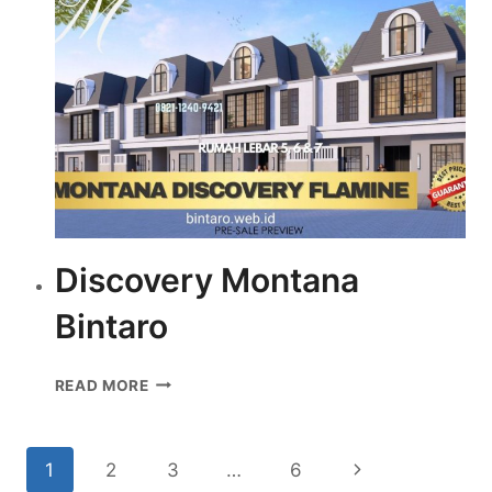
AT
KIWI
Discovery Montana
Bintaro
DISCOVERY
READ MORE
MONTANA
BINTARO
Page
Next
1
2
3
…
6