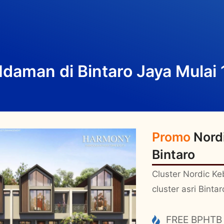
daman di Bintaro Jaya Mulai 
Promo
Nord
Bintaro
Cluster Nordic K
cluster asri Bintar
FREE BPHTB