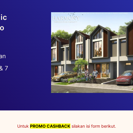
ic
ro
an
& 7
Untuk
PROMO CASHBACK
silakan isi form berikut.