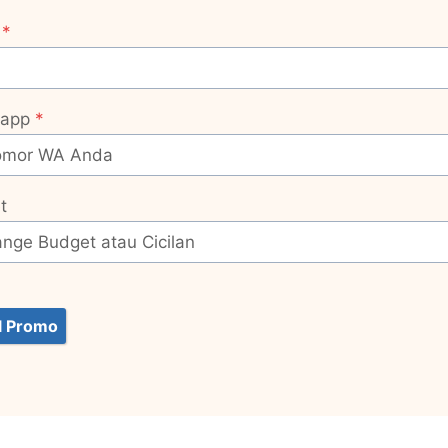
*
app
*
t
l Promo