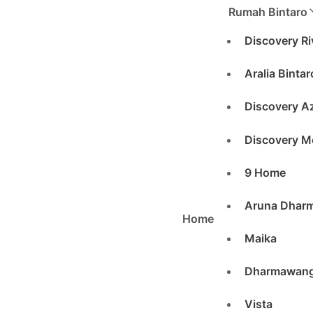
Skip
Rumah Bintaro
to
Discovery Ri
content
Aralia Bintar
Discovery Az
Discovery M
9 Home
Aruna Dhar
Home
Maika
Dharmawan
Vista