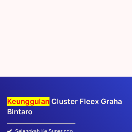
Keunggulan
Cluster Fleex Graha
Bintaro
Selangkah Ke Superindo